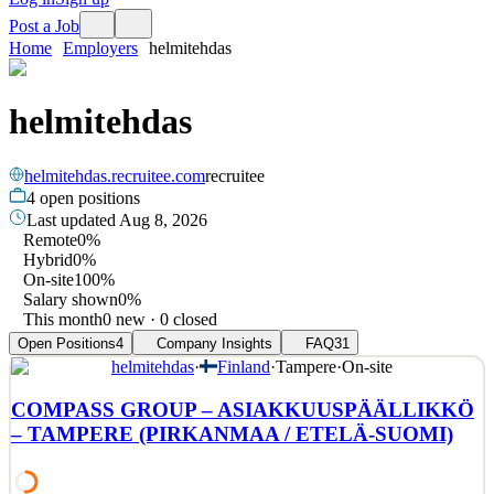
Post a Job
Home
Employers
helmitehdas
helmitehdas
helmitehdas.recruitee.com
recruitee
4
open positions
Last updated
Aug 8, 2026
Remote
0%
Hybrid
0%
On-site
100%
Salary shown
0%
This month
0 new · 0 closed
Open Positions
4
Company Insights
FAQ
31
helmitehdas
·
Finland
·
Tampere
·
On-site
COMPASS GROUP – ASIAKKUUSPÄÄLLIKKÖ
– TAMPERE (PIRKANMAA / ETELÄ-SUOMI)