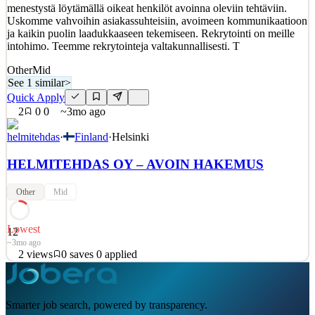
menestystä löytämällä oikeat henkilöt avoinna oleviin tehtäviin.
Quick Apply
Apply
Save
Uskomme vahvoihin asiakassuhteisiin, avoimeen kommunikaatioon
Details
ja kaikin puolin laadukkaaseen tekemiseen. Rekrytointi on meille
3
views
0
saves
0
applied
intohimo. Teemme rekrytointeja valtakunnallisesti. T
~2mo ago
Other
Mid
See 1 similar
>
Quick Apply
2
0
0
~3mo ago
helmitehdas
·
Finland
·
Helsinki
HELMITEHDAS OY – AVOIN HAKEMUS
Other
Mid
Lowest
12
~3mo ago
2
views
0
saves
0
applied
AVOIN HAKEMUS Me Helmitehtaalla edistämme asiakkaidemme
menestystä löytämällä oikeat henkilöt avoinna oleviin tehtäviin.
Uskomme vahvoihin asiakassuhteisiin, avoimeen kommunikaatioon
Smarter job search, powered by transparency.