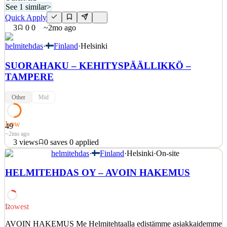
See 1 similar
>
Quick Apply
3
0
0
~2mo ago
helmitehdas
·
Finland
·
Helsinki
SUORAHAKU – KEHITYSPÄÄLLIKKÖ –
TAMPERE
Other
Mid
Low
49
~2mo ago
3
views
0
saves
0
applied
helmitehdas
·
Finland
·
Helsinki
·
On-site
SUORAHAKU – KEHTIYSPÄÄLLIKKÖ – TAMPERE
Suorahaussa Kehityspäällikkö Tampereelle! ♻️Voiko ihanammin
HELMITEHDAS OY – AVOIN HAKEMUS
päiväin enää alkaa? Haemme asiakkaallemme nimittäin
kehityspäällikköä monipuoliseen rooliin. Haku toteutetaan pelkkänä
suorahakuna, mutta tässä taas pieni tiiseri.Kehityspäällikkö –
Tampere – Vakituine
Lowest
12
See 1 similar
AVOIN HAKEMUS Me Helmitehtaalla edistämme asiakkaidemme