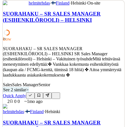
helmitehdas
·
Finland
·
Helsinki
·
On-site
COMPASS GROUP Me Compass Groupilla haluamme olla
halutuin ja intohimoisin ruoan ja palvelun tekijä, rohkea uudistaja ja
SUORAHAKU – SR SALES MANAGER
vastuunoton suunnannäyttäjä yhdessä sidosryhmiemme kanssa.
(ESIHENKILÖROOLI) – HELSINKI
Compass Group on maailman johtava ruoka- ja monipalveluyhtiö.
Meille on tärkeää palvella lämmöllä ja lisätä hyvinvointia
See 1 similar
Low
49
Quick Apply
Apply
Save
SUORAHAKU – SR SALES MANAGER
Details
(ESIHENKILÖROOLI) – HELSINKI SR Sales Manager
2
views
0
saves
0
applied
(esihenkilörooli) – Helsinki – Vakituinen työsuhdeMitä tehtävässä
~1mo ago
menestyminen edellyttää:✤ Vankkaa kokemusta esihenkilötyöstä
(kaupan ala / FCMG-kenttä, tiimissä 18 hlöä) ✤ Aitoa ymmärrystä
laadukkaasta asiakaskokemuksesta ✤
Sales
Sales Manager
Senior
See 2 similar
>
Quick Apply
2
0
0
~1mo ago
helmitehdas
·
Finland
·
Helsinki
SUORAHAKU – SR SALES MANAGER