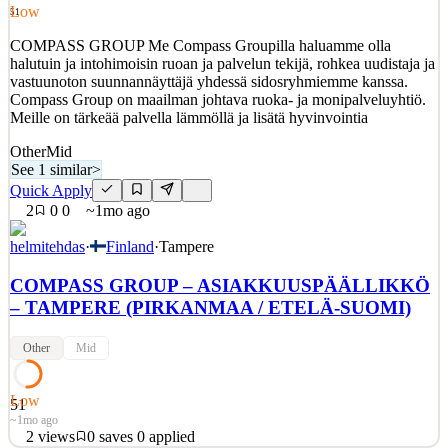
Low
51
COMPASS GROUP Me Compass Groupilla haluamme olla
halutuin ja intohimoisin ruoan ja palvelun tekijä, rohkea uudistaja ja
vastuunoton suunnannäyttäjä yhdessä sidosryhmiemme kanssa.
Compass Group on maailman johtava ruoka- ja monipalveluyhtiö.
Meille on tärkeää palvella lämmöllä ja lisätä hyvinvointia
Other
Mid
See 1 similar
>
Quick Apply
2
0
0
~1mo ago
helmitehdas
·
Finland
·
Tampere
COMPASS GROUP – ASIAKKUUSPÄÄLLIKKÖ
– TAMPERE (PIRKANMAA / ETELÄ-SUOMI)
Other
Mid
Low
51
~1mo ago
2
views
0
saves
0
applied