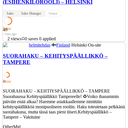
(ESIHENKILÖROOLI) – HELSINKI
Sales
Sales Manager
Senior
Low
49
~1mo ago
2
views
0
saves
0
applied
helmitehdas
·
Finland
·
Helsinki
·
On-site
SUORAHAKU – SR SALES MANAGER
(ESIHENKILÖROOLI) – HELSINKI SR Sales Manager
SUORAHAKU – KEHITYSPÄÄLLIKKÖ –
(esihenkilörooli) – Helsinki – Vakituinen työsuhdeMitä tehtävässä
TAMPERE
menestyminen edellyttää:✤ Vankkaa kokemusta esihenkilötyöstä
(kaupan ala / FCMG-kenttä, tiimissä 18 hlöä) ✤ Aitoa ymmärrystä
laadukkaasta asiakaskokemuksesta ✤
Low
49
See 2 similar
SUORAHAKU – KEHTIYSPÄÄLLIKKÖ – TAMPERE
Quick Apply
Apply
Save
Suorahaussa Kehityspäällikkö Tampereelle! ♻️Voiko ihanammin
Details
päiväin enää alkaa? Haemme asiakkaallemme nimittäin
2
views
0
saves
0
applied
kehityspäällikköä monipuoliseen rooliin. Haku toteutetaan pelkkänä
~1mo ago
suorahakuna, mutta tässä taas pieni tiiseri.Kehityspäällikkö –
Tampere – Vakituine
Other
Mid