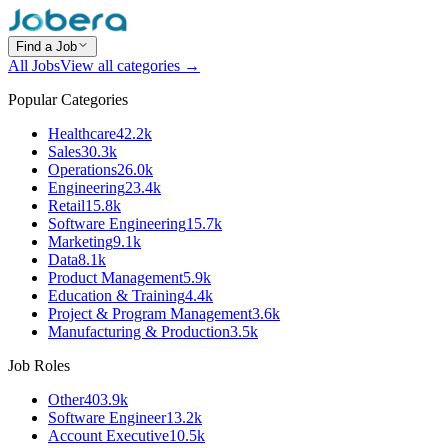
Find a Job
All Jobs
View all categories →
Popular Categories
Healthcare
42.2k
Sales
30.3k
Operations
26.0k
Engineering
23.4k
Retail
15.8k
Software Engineering
15.7k
Marketing
9.1k
Data
8.1k
Product Management
5.9k
Education & Training
4.4k
Project & Program Management
3.6k
Manufacturing & Production
3.5k
Job Roles
Other
403.9k
Software Engineer
13.2k
Account Executive
10.5k