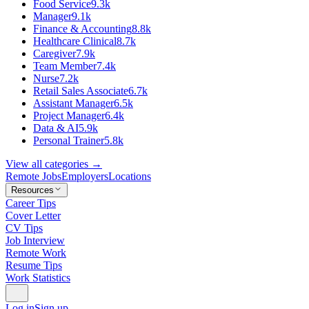
Food Service
9.3k
Manager
9.1k
Finance & Accounting
8.8k
Healthcare Clinical
8.7k
Caregiver
7.9k
Team Member
7.4k
Nurse
7.2k
Retail Sales Associate
6.7k
Assistant Manager
6.5k
Project Manager
6.4k
Data & AI
5.9k
Personal Trainer
5.8k
View all categories →
Remote Jobs
Employers
Locations
Resources
Career Tips
Cover Letter
CV Tips
Job Interview
Remote Work
Resume Tips
Work Statistics
Log in
Sign up